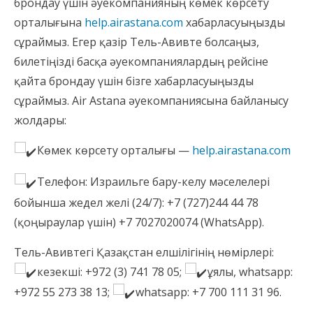
брондау үшін әуекомпанияның көмек көрсету
орталығына
help.airastana.com
хабарласуыңызды
сұраймыз. Егер қазір Тель-Авивте болсаңыз,
билетіңізді басқа әуекомпаниялардың рейсіне
қайта брондау үшін бізге хабарласуыңызды
сұраймыз. Air Astana әуекомпаниясына байланысу
жолдары:
Көмек көрсету орталығы —
help.airastana.com
Телефон: Израильге бару-келу мәселелері
бойынша жедел желі (24/7): +7 (727)244 44 78
(қоңыраулар үшін) +7 7027020074 (WhatsApp).
Тель-Авивтегі Қазақстан елшілігінің нөмірлері:
кезекші: +972 (3) 741 78 05;
ұялы, whatsapp:
+972 55 273 38 13;
whatsapp: +7 700 111 31 96.