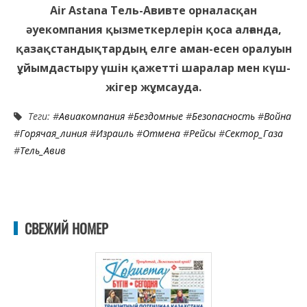
Air Astana Тель-Авивте орналасқан
әуекомпания қызметкерлерін қоса алғанда,
қазақстандықтардың елге аман-есен оралуын
ұйымдастыру үшін қажетті шаралар мен күш-
жігер жұмсауда.
Теги: #
Авиакомпания
#
Бездомные
#
Безопасность
#
Война
#
Горячая_линия
#
Израиль
#
Отмена
#
Рейсы
#
Сектор_Газа
#
Тель_Авив
СВЕЖИЙ НОМЕР