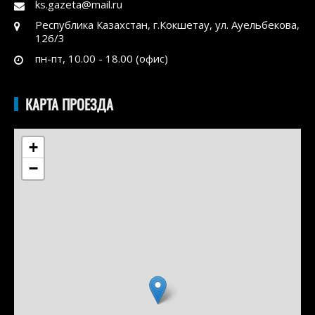
ks.gazeta@mail.ru
Республика Казахстан, г.Кокшетау, ул. Ауельбекова,
126/3
пн-пт, 10.00 - 18.00 (офис)
КАРТА ПРОЕЗДА
+
−