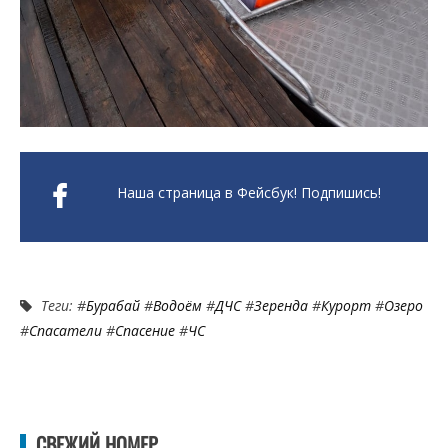
Наша страница в Фейсбук! Подпишись!
Теги: #
Бурабай
#
Водоём
#
ДЧС
#
Зеренда
#
Курорт
#
Озеро
#
Спасатели
#
Спасение
#
ЧС
СВЕЖИЙ НОМЕР