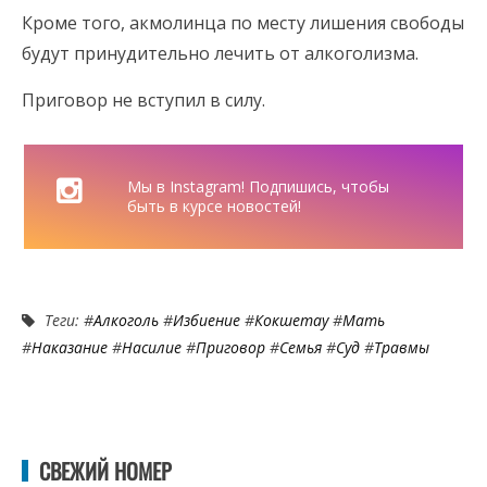
Кроме того, акмолинца по месту лишения свободы
будут принудительно лечить от алкоголизма.
Приговор не вступил в силу.
Мы в Instagram! Подпишись, чтобы
быть в курсе новостей!
Теги: #
Алкоголь
#
Избиение
#
Кокшетау
#
Мать
#
Наказание
#
Насилие
#
Приговор
#
Семья
#
Суд
#
Травмы
СВЕЖИЙ НОМЕР