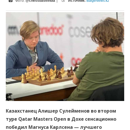
Фото:
@chessbaseindia
|
Источник:
BaigeNews.kz
Казахстанец Алишер Сулейменов во втором
туре Qatar Masters Open в Дохе сенсационно
победил Магнуса Карлсена — лучшего