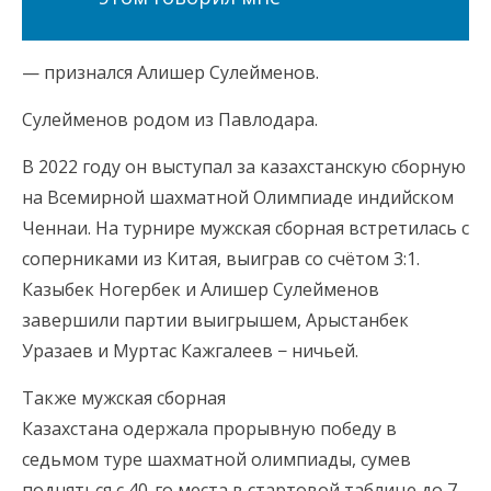
— признался Алишер Сулейменов.
Сулейменов родом из Павлодара.
В 2022 году он выступал за казахстанскую сборную
на Всемирной шахматной Олимпиаде индийском
Ченнаи. На турнире мужская сборная встретилась с
соперниками из Китая, выиграв со счётом 3:1.
Казыбек Ногербек и Алишер Сулейменов
завершили партии выигрышем, Арыстанбек
Уразаев и Муртас Кажгалеев − ничьей.
Также мужская сборная
Казахстана одержала прорывную победу в
седьмом туре шахматной олимпиады, сумев
подняться с 40-го места в стартовой таблице до 7-