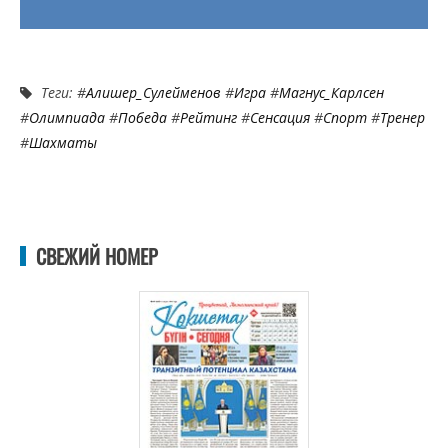
Теги: #
Алишер_Сулейменов
#
Игра
#
Магнус_Карлсен
#
Олимпиада
#
Победа
#
Рейтинг
#
Сенсация
#
Спорт
#
Тренер
#
Шахматы
СВЕЖИЙ НОМЕР