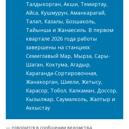
Талдыкорган, Акши, Темиртау,
Айса, Кушмурун, Аманкарагай,
Талап, Казалы, Бозшаколь,
Тайынша и Жанаесиль. В первом
квартале 2026 года работы
завершены на станциях:
Семиглавый Мар, Мырза, Сары-
Шаган, Коктума, Агадыр,
Караганда-Сортировочная,
Жанакорган, Шиели, Жетысу,
Карасор, Тобол, Калкаман, Доссор,
Кызылжар, Саумалколь, Жалтыр и
Аккыстау
— говорится в сообщении ведомства.